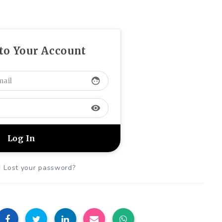
 to Your Account
face
visibility
|
Lost your password?