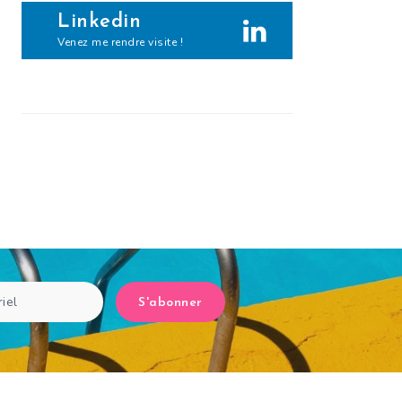
Linkedin
Venez me rendre visite !
S'abonner