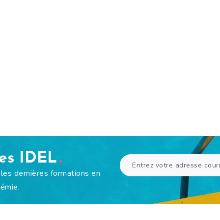
des IDEL
 les dernières formations en
émie.