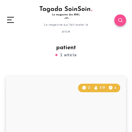
Le magazine qui fait avaler la
pilule
patient
1 article
0
519
4