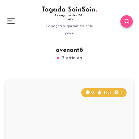
Le magazine qui fait avaler la
pilule
avenant6
3 articles
0
1451
4