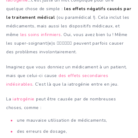
Iatrogénie
…c’est juste un mot compliqué pour dire
quelque chose de simple :
les effets négatifs causés par
le traitement médical
(ou paramédical !). Cela inclut les
médicaments, mais aussi les dispositifs médicaux, et
même
les soins infirmiers
. Oui, vous avez bien lu ! Même
les super-soignant(e)s 🦸‍♀️🦸‍♀️🦸‍♀️ peuvent parfois causer
des problèmes involontairement.
Imaginez que vous donniez un médicament à un patient,
mais que celui-ci cause
des effets secondaires
indésirables
. C’est là que la iatrogénie entre en jeu.
La
iatrogénie
peut être causée par de nombreuses
choses, comme :
une mauvaise utilisation de médicaments,
des erreurs de dosage,