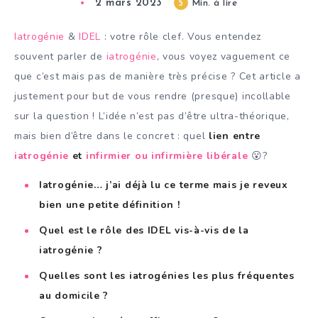
2 mars 2023
5
Min. à lire
Iatrogénie
&
IDEL
: votre rôle clef. Vous entendez
souvent parler de
iatrogénie
, vous voyez vaguement ce
que c’est mais pas de manière très précise ? Cet article a
justement pour but de vous rendre (presque) incollable
sur la question ! L’idée n’est pas d’être ultra-théorique,
mais bien d’être dans le concret : quel
lien entre
iatrogénie
et
infirmier ou infirmière libérale
😮?
Iatrogénie… j’ai déjà lu ce terme mais je reveux
bien une petite définition !
Quel est le rôle des IDEL vis-à-vis de la
iatrogénie ?
Quelles sont les iatrogénies les plus fréquentes
au domicile ?