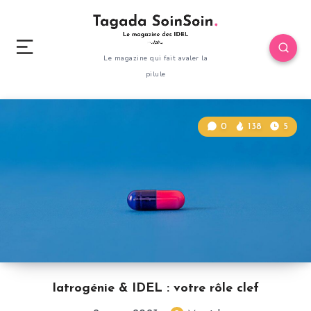
Le magazine qui fait avaler la
pilule
0
138
5
Iatrogénie & IDEL : votre rôle clef