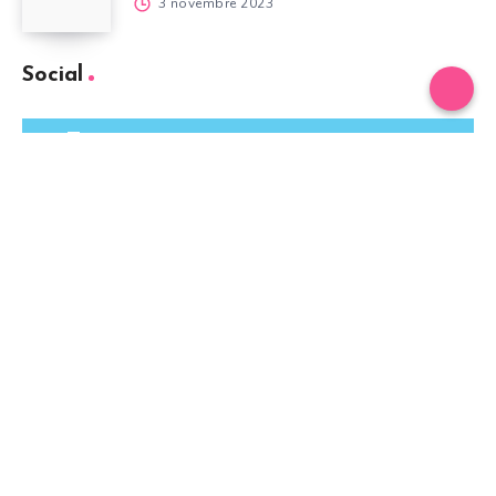
3 novembre 2023
Social
Twitter
Suivez-moi !
Facebook
Suivez-moi !
Instagram
Nos photos !
Un magazine cuisiné avec et à Lyon, Paris, le Pouliguen et Lille.
SEO par
Neuron Partners