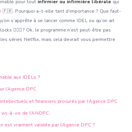
urnable pour tout
infirmier ou infirmière libérale
qui
r
🇫🇷. Pourquoi a-t-elle tant d’importance ? Que faut-
 qu’on s’apprête à se lancer comme IDEL ou qu’on ait
locks 🏃🏿‍♀️? Ok, le programme n’est peut-être pas
les séries Netflix, mais cela devrait vous permettre
nable aux IDELs ?
sur l’Agence DPC
intellectuels et financiers procurés par l’Agence DPC
s vis-à-vis de l’ANDPC
on est vraiment validée par l’Agence DPC ?