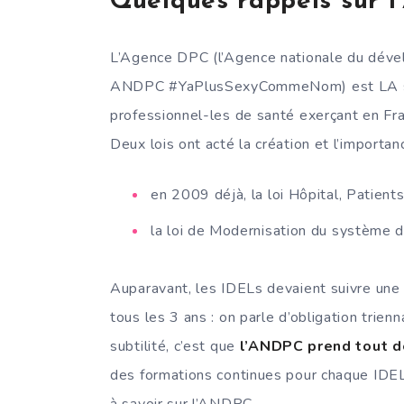
Quelques rappels sur 
L’Agence DPC (l’Agence nationale du déve
ANDPC #YaPlusSexyCommeNom) est LA stru
professionnel-les de santé exerçant en Fr
Deux lois ont acté la création et l’import
en 2009 déjà, la loi Hôpital, Patients
la loi de Modernisation du système 
Auparavant, les IDELs devaient suivre une
tous les 3 ans : on parle d’obligation trienna
subtilité, c’est que
l’ANDPC prend tout d
des formations continues pour chaque IDEL…
à savoir sur l’ANDPC.