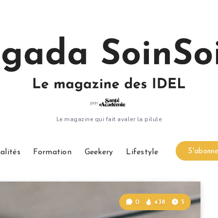
Le magazine qui fait avaler la pilule
S'abonne
alités
Formation
Geekery
Lifestyle
0
438
5