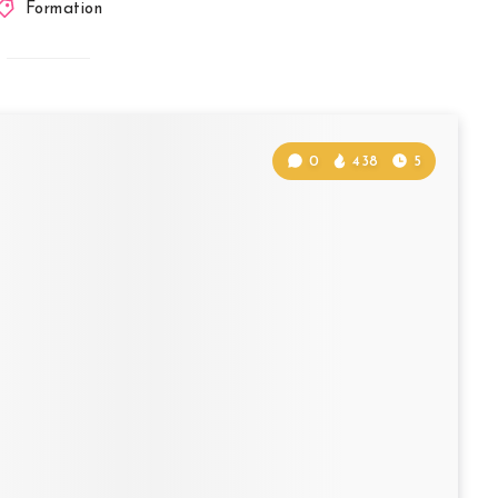
Formation
0
438
5