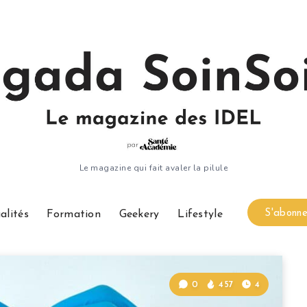
Le magazine qui fait avaler la pilule
S'abonne
alités
Formation
Geekery
Lifestyle
0
457
4